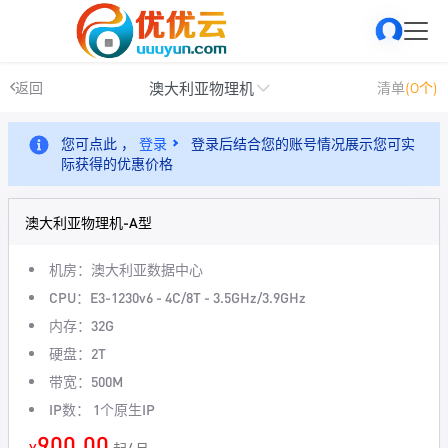
澳大利亚物理机
返回
清单
(0个)
您可点此 ，
登录
登录后结合您的账号情况展示您可实
际获得的优惠价格
澳大利亚物理机-A型
机房：澳大利亚数据中心
CPU：E3-1230v6 - 4C/8T - 3.5GHz/3.9GHz
内存：32G
硬盘：2T
带宽：500M
IP数： 1个原生IP
900.00