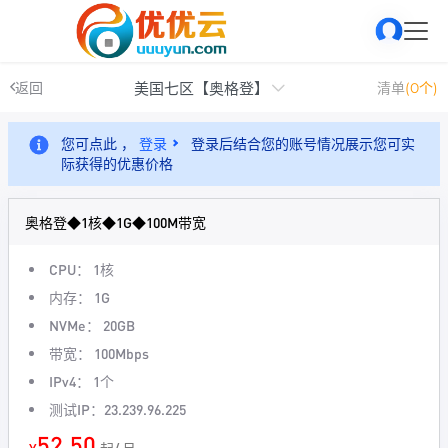
美国七区【奥格登】
返回
清单
(0个)
您可点此 ，
登录
登录后结合您的账号情况展示您可实
际获得的优惠价格
奥格登◆1核◆1G◆100M带宽
CPU： 1核
内存： 1G
NVMe： 20GB
带宽： 100Mbps
IPv4： 1个
测试IP：23.239.96.225
52.50