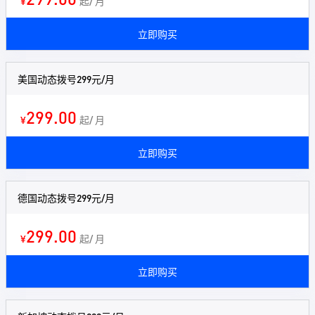
¥
起/ 月
立即购买
美国动态拨号299元/月
299.00
¥
起/ 月
立即购买
德国动态拨号299元/月
299.00
¥
起/ 月
立即购买